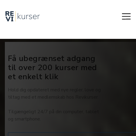
Få ubegrænset adgang
til over 200 kurser med
et enkelt klik
Hold dig opdateret med nye regler, love og
tiltag med et medlemskab hos Revikurser.
Tilgængeligt 24/7 på din computer, tablet
og smartphone.