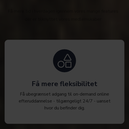
Få mere tid i hverdagen igennem vores mange features
der er tilknyttet vores medlemskaber
Få mere fleksibilitet
Få ubegrænset adgang til on-demand online
efteruddannelse - tilgængeligt 24/7 - uanset
hvor du befinder dig.