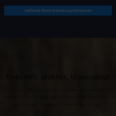
Udforsk flere interessante kurser
Fleksibelt, praktisk, tilgængeligt
Revikurser tilbyder digital efteruddannelse med stor
fleksibilitet og høj faglig kvalitet, og er til dig, som ønsker
at optjene dine obligatoriske kursustimer i dit eget
tempo.