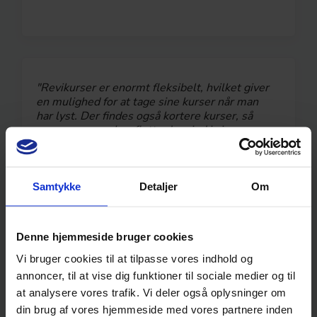
"Revikurser er enormt fleksibelt, hvilket giver
en mulighed for at tage sine kurser når man
har lyst. Der findes også kortere kurser, så
man nemmere kan flette dem ind i sin
hverdag. Et medlemskab hos Revikurser gør,
at jeg kan tage min efteruddannelse med mig
alle steder, som f.eks. sommerhuset, hvor jeg
lige kan sidde en time eller to."
Samtykke
Detaljer
Om
Pia Søndergaard
Statsautoriseret revisor og partner,
Revisionsfirmaet Albjerg
Denne hjemmeside bruger cookies
Vi bruger cookies til at tilpasse vores indhold og
annoncer, til at vise dig funktioner til sociale medier og til
at analysere vores trafik. Vi deler også oplysninger om
din brug af vores hjemmeside med vores partnere inden