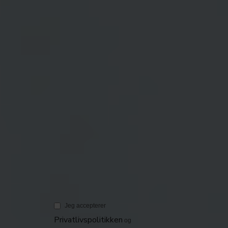
Hold dig opdateret på vores nyeste kurser -
Tilmeld dig vores nyhedsbrev!
Email
*
Fornavn
*
Efternavn
*
*Påkrævede felter
Jeg accepterer
Privatlivspolitikken
og