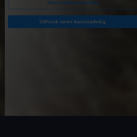
Dine medlemsfordele
Udforsk vores kursusudvalg