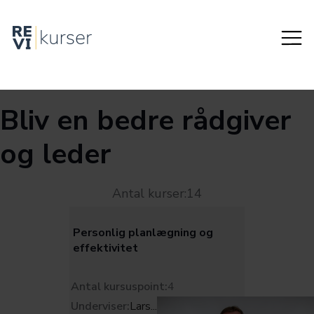
Bliv en bedre rådgiver
og leder
Antal kurser:
14
Personlig planlægning og
effektivitet
Antal kursuspoint:
4
Underviser:
Lars
...