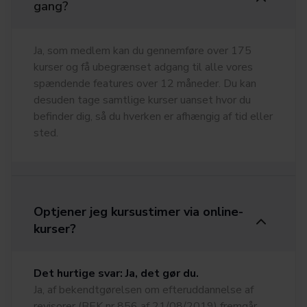
gang?
Ja, som medlem kan du gennemføre over 175
kurser og få ubegrænset adgang til alle vores
spændende features over 12 måneder. Du kan
desuden tage samtlige kurser uanset hvor du
befinder dig, så du hverken er afhængig af tid eller
sted.
Optjener jeg kursustimer via online-
kurser?
Det hurtige svar: Ja, det gør du.
Ja, af bekendtgørelsen om efteruddannelse af
revisorer (BEK nr 856 af 21/08/2019) fremgår