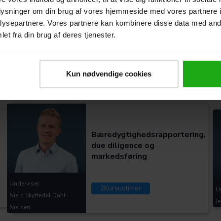
oplysninger om din brug af vores hjemmeside med vores partnere i
Stiftelse af selskab
ysepartnere. Vores partnere kan kombinere disse data med andr
et fra din brug af deres tjenester.
Underviser:
U
2
Kursustimer
Simon Trolle Markussen
J
Kun nødvendige cookies
Kategorier:
Bæredygtighedsrapportering,
due diligence og
markedsføring
Underviser:
2
Kursustimer
U
Niels Skyttedal Dahl-
J
Nielsen