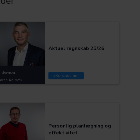
eder
Kategorier:
Aktuel regnskab 25/26
nderviser:
2
Kursustimer
jarne Aalbæk
Kategorier:
Personlig planlægning og
effektivitet