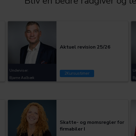
Bliv en bedre rådgiver og l
Kategorier:
Aktuel revision 25/26
Underviser:
U
2
Kursustimer
Bjarne Aalbæk
B
Kategorier:
Skatte- og momsregler for
firmabiler I