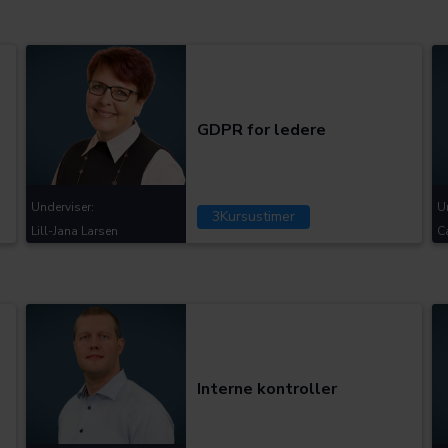
Kategorier:
GDPR for ledere
Underviser:
U
3
Kursustimer
Lill-Jana Larsen
C
Kategorier:
Interne kontroller