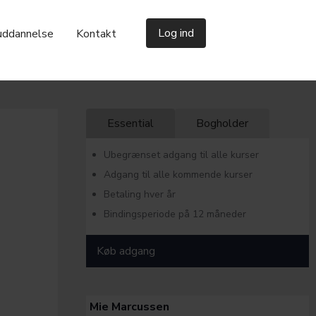
Log ind
uddannelse
Kontakt
Essential
Bogholder
Ubegrænset adgang til alle kurser
Adgang til alle kommende kurser
Betaling hver år
Bindingsperiode på 12 måneder
Køb adgang
Mie Marcussen