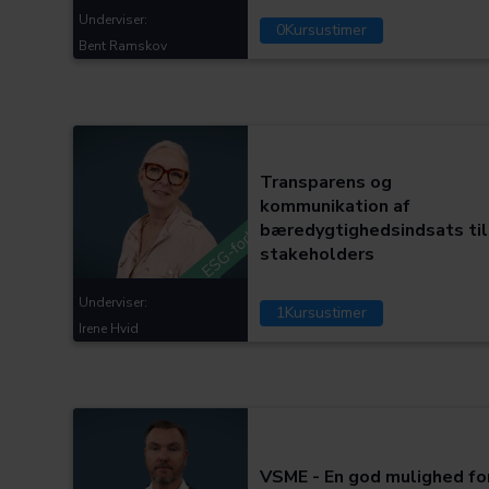
Underviser:
0
Kursustimer
Bent Ramskov
Kategorier:
Transparens og
kommunikation af
bæredygtighedsindsats til
stakeholders
Underviser:
1
Kursustimer
Irene Hvid
Kategorier:
VSME - En god mulighed fo