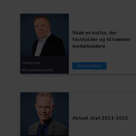
Kategorier:
Skab en kultur, der
fastholder og tiltrækker
medarbejdere
Underviser:
1
Kursustimer
Michael Meinhardt
Kategorier:
Aktuel skat 2021-2022