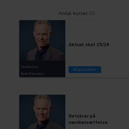
Antal kurser:
39
Kategorier:
Aktuel skat 25/26
Underviser:
4
Kursustimer
Bent Ramskov
Kategorier:
Retskrav på
værdiansættelse