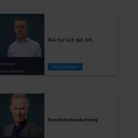
Kategorier:
ISA for LCE del 3/6
nderviser:
3
Kursustimer
arsten Nielsen
Kategorier:
Ejendomsbeskatning