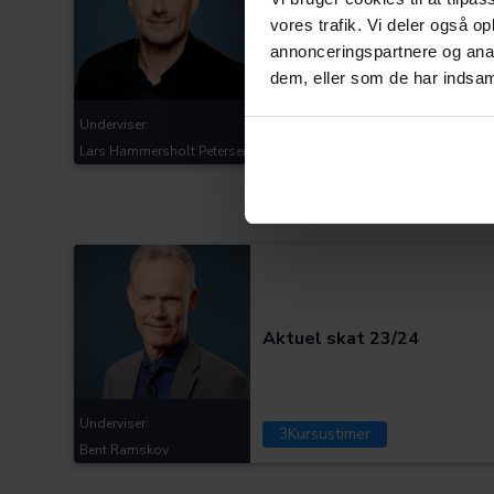
vores trafik. Vi deler også 
Excel for revisorer
annonceringspartnere og anal
dem, eller som de har indsaml
Underviser:
0
Kursustimer
Lars Hammersholt Petersen
Kategorier:
Aktuel skat 23/24
Underviser:
3
Kursustimer
Bent Ramskov