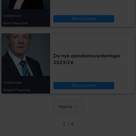
Underviser:
3
Kursustimer
Anni Haraszuk
Kategorier:
De nye ejendomsvurderinger
2023/24
Underviser:
3
Kursustimer
Jørgen Frausing
Næste
1 / 4