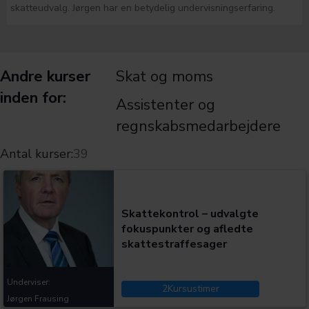
skatteudvalg. Jørgen har en betydelig undervisningserfaring.
Andre kurser
Skat og moms
inden for:
Assistenter og
regnskabsmedarbejdere
Antal kurser:
39
Kategorier:
Skattekontrol – udvalgte
fokuspunkter og afledte
skattestraffesager
Underviser:
2
Kursustimer
Jørgen Frausing