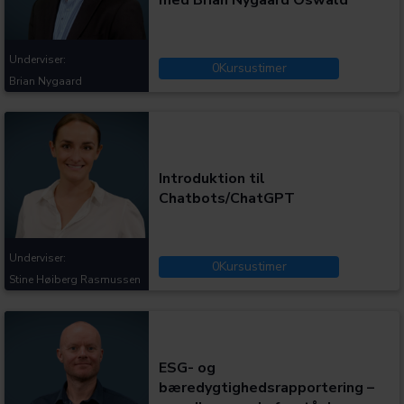
Underviser:
0
Kursustimer
Brian Nygaard
Kategorier:
Introduktion til
Chatbots/ChatGPT
Underviser:
0
Kursustimer
Stine Høiberg Rasmussen
Kategorier:
ESG- og
bæredygtighedsrapportering –