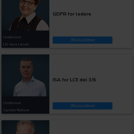
GDPR for ledere
Underviser:
3
Kursustimer
Lill-Jana Larsen
Kategorier:
ISA for LCE del 3/6
Underviser:
3
Kursustimer
Carsten Nielsen
Kategorier: