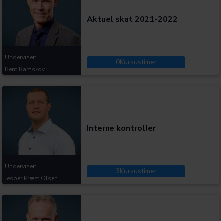
Aktuel skat 2021-2022
Underviser:
0
Kursustimer
Bent Ramskov
Kategorier:
Interne kontroller
Underviser:
3
Kursustimer
Jesper Præst Olsen
Kategorier: