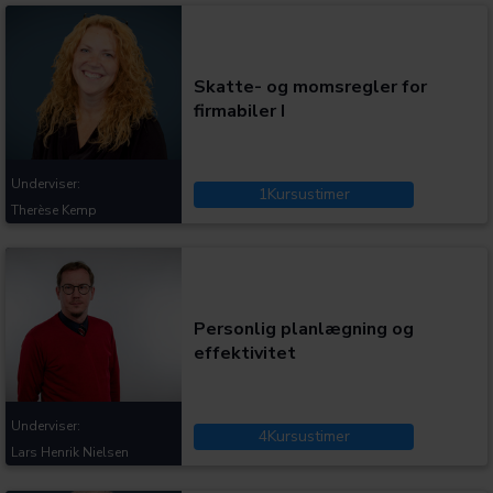
Kategorier:
Skatte- og momsregler for
firmabiler I
Underviser:
1
Kursustimer
Therèse Kemp
Kategorier:
Personlig planlægning og
effektivitet
Underviser:
4
Kursustimer
Lars Henrik Nielsen