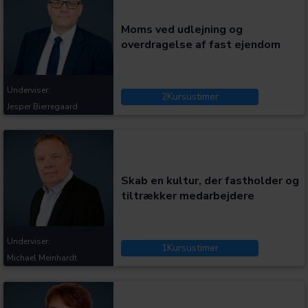
Moms ved udlejning og
overdragelse af fast ejendom
Underviser:
2
Kursustimer
Jesper Bierregaard
Kategorier:
Skab en kultur, der fastholder og
tiltrækker medarbejdere
Underviser:
1
Kursustimer
Michael Meinhardt
Kategorier: