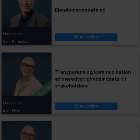
Ejendomsbeskatning
Underviser:
2
Kursustimer
Bent Ramskov
Kategorier:
Transparens og kommunikation
af bæredygtighedsindsats til
stakeholders
Underviser:
1
Kursustimer
Irene Hvid
Kategorier: