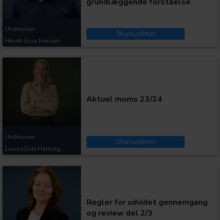
grundlæggende forståelse
Underviser:
3
Kursustimer
Henrik Scou Hansen
Kategorier:
Aktuel moms 23/24
Underviser:
2
Kursustimer
Louise Eide Hartung
Kategorier:
Regler for udvidet gennemgang
og review del 2/3