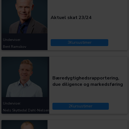
Aktuel skat 23/24
Underviser:
3
Kursustimer
Bent Ramskov
Kategorier:
Bæredygtighedsrapportering,
due diligence og markedsføring
Underviser:
2
Kursustimer
Niels Skyttedal Dahl-Nielsen
Kategorier: