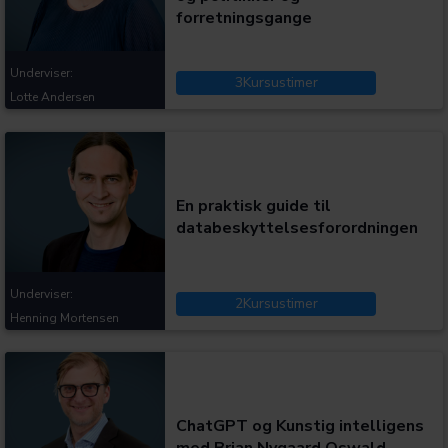
forretningsgange
Underviser:
3
Kursustimer
Lotte Andersen
Kategorier:
En praktisk guide til
databeskyttelsesforordningen
Underviser:
2
Kursustimer
Henning Mortensen
Kategorier:
ChatGPT og Kunstig intelligens
med Brian Nygaard Oswald