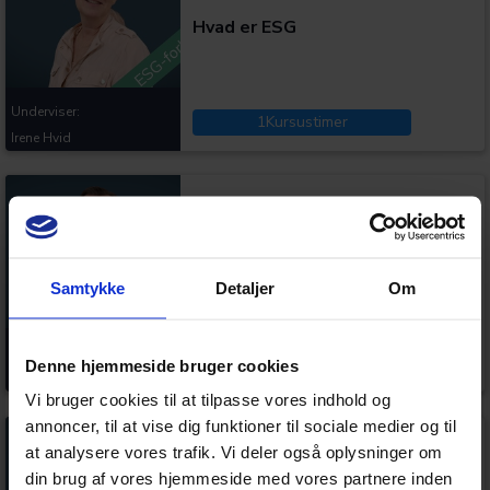
Hvad er ESG
Underviser:
1
Kursustimer
Irene Hvid
Kategorier:
Klassisk ESG-tabel for mindre
virksomheder
Samtykke
Detaljer
Om
Underviser:
1
Kursustimer
Denne hjemmeside bruger cookies
Steen Søgaard Rasmussen
Vi bruger cookies til at tilpasse vores indhold og
annoncer, til at vise dig funktioner til sociale medier og til
Kategorier:
at analysere vores trafik. Vi deler også oplysninger om
din brug af vores hjemmeside med vores partnere inden