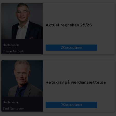
Kategorier:
Aktuel regnskab 25/26
Underviser:
2
Kursustimer
Bjarne Aalbæk
Kategorier:
Retskrav på værdiansættelse
Underviser:
2
Kursustimer
Bent Ramskov