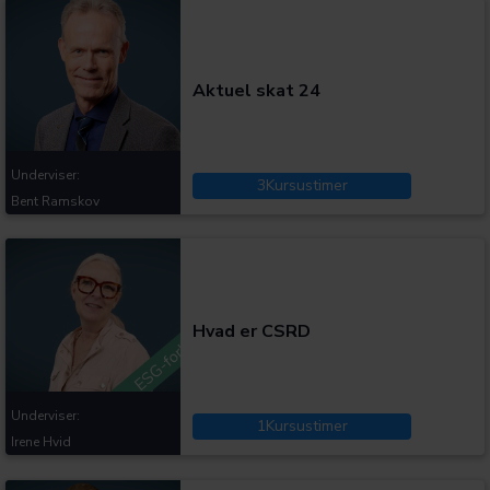
Kategorier:
Aktuel skat 24
Underviser:
3
Kursustimer
Bent Ramskov
Kategorier:
Hvad er CSRD
Underviser:
1
Kursustimer
Irene Hvid