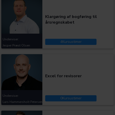
Kategorier:
Klargøring af bogføring til
årsregnskabet
Underviser:
4
Kursustimer
Jesper Præst Olsen
Kategorier:
Excel for revisorer
Underviser:
0
Kursustimer
Lars Hammersholt Petersen
Kategorier: