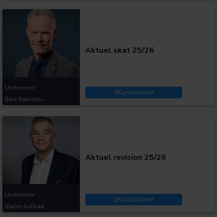
Kategorier:
Aktuel skat 25/26
Underviser:
4
Kursustimer
Bent Ramskov
Kategorier:
Aktuel revision 25/26
Underviser:
2
Kursustimer
Bjarne Aalbæk