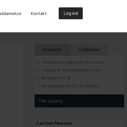
Log ind
uddannelse
Kontakt
Essential
Bogholder
Ubegrænset adgang til alle kurser
Adgang til alle kommende kurser
Betaling hver år
Bindingsperiode på 12 måneder
Køb adgang
Carsten Nielsen