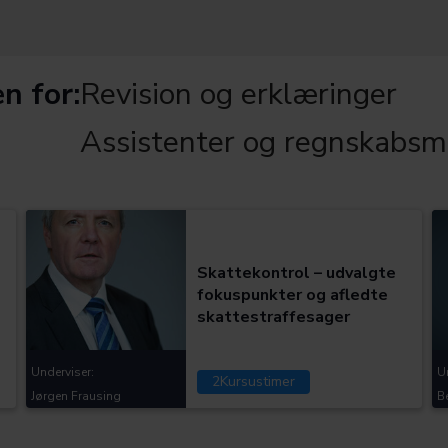
n for:
Revision og erklæringer
Assistenter og regnskabsm
Kategorier:
Skattekontrol – udvalgte
fokuspunkter og afledte
skattestraffesager
Underviser:
U
2
Kursustimer
Jørgen Frausing
B