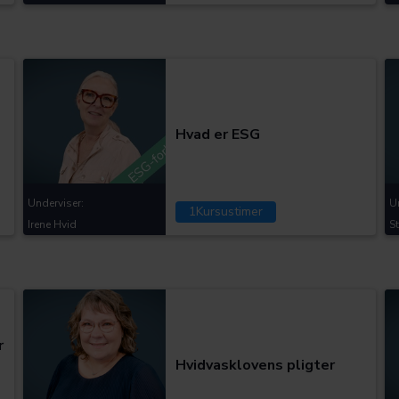
Kategorier:
Hvad er ESG
Underviser:
U
1
Kursustimer
Irene Hvid
S
Kategorier:
r
Hvidvasklovens pligter