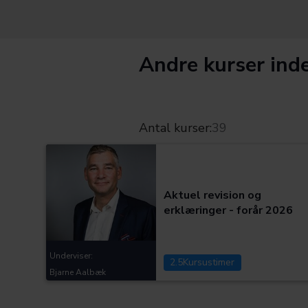
Andre kurser inde
Antal kurser:
39
Kategorier:
Aktuel revision og
erklæringer - forår 2026
Underviser:
2.5
Kursustimer
Bjarne Aalbæk