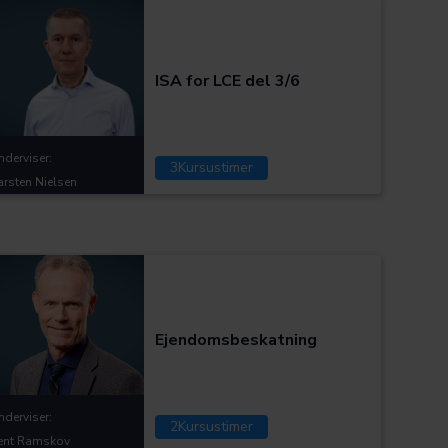
Kategorier:
ISA for LCE del 3/6
nderviser:
3
Kursustimer
arsten Nielsen
Kategorier:
Ejendomsbeskatning
nderviser:
2
Kursustimer
ent Ramskov