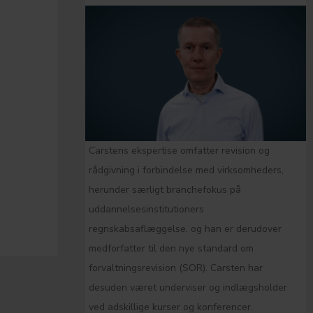
Carstens ekspertise omfatter revision og
rådgivning i forbindelse med virksomheders,
herunder særligt branchefokus på
uddannelsesinstitutioners
regnskabsaflæggelse, og han er derudover
medforfatter til den nye standard om
forvaltningsrevision (SOR). Carsten har
desuden været underviser og indlægsholder
ved adskillige kurser og konferencer.