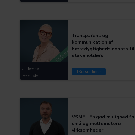
Kategorier:
Transparens og
kommunikation af
bæredygtighedsindsats til
stakeholders
Underviser:
1
Kursustimer
Irene Hvid
Kategorier:
VSME - En god mulighed fo
små og mellemstore
virksomheder