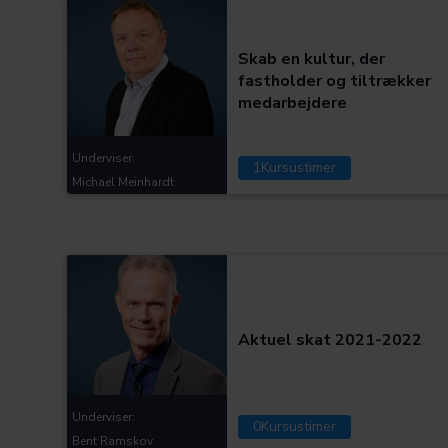
Kategorier:
Skab en kultur, der
fastholder og tiltrækker
medarbejdere
Underviser:
1
Kursustimer
Michael Meinhardt
Kategorier:
Aktuel skat 2021-2022
Underviser:
0
Kursustimer
Bent Ramskov