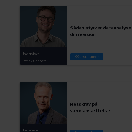
Kategorier:
Sådan styrker dataanalyse
din revision
Underviser:
3
Kursustimer
Patrick Chabert
Kategorier:
Retskrav på
værdiansættelse
Underviser: