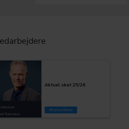
edarbejdere
Kategorier:
Aktuel skat 25/26
nderviser:
4
Kursustimer
ent Ramskov