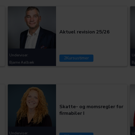
Kategorier:
Aktuel revision 25/26
Underviser:
U
2
Kursustimer
Bjarne Aalbæk
B
Kategorier:
Skatte- og momsregler for
firmabiler I
Underviser:
U