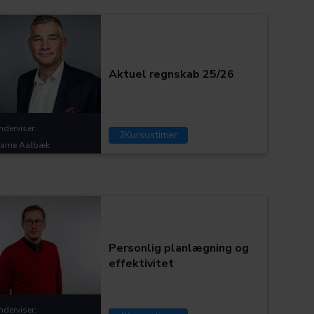
Kategorier:
Aktuel regnskab 25/26
nderviser:
2
Kursustimer
jarne Aalbæk
Kategorier:
Personlig planlægning og
effektivitet
nderviser: