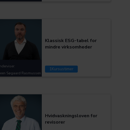
Kategorier:
Klassisk ESG-tabel for
mindre virksomheder
nderviser:
1
Kursustimer
teen Søgaard Rasmussen
Kategorier:
Hvidvaskningsloven for
revisorer