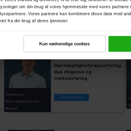
oplysninger om din brug af vores hjemmeside med vores partnere i
ysepartnere. Vores partnere kan kombinere disse data med andr
Underviser:
U
et fra din brug af deres tjenester.
2
Kursustimer
Simon Trolle Markussen
J
Kun nødvendige cookies
Kategorier:
Bæredygtighedsrapportering,
due diligence og
markedsføring
Underviser:
2
Kursustimer
U
Niels Skyttedal Dahl-
J
Nielsen