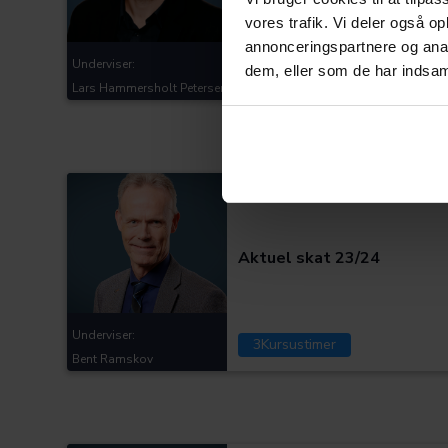
vores trafik. Vi deler også 
annonceringspartnere og anal
Underviser:
dem, eller som de har indsaml
0
Kursustimer
Lars Hammersholt Petersen
Kategorier:
Aktuel skat 23/24
Underviser:
3
Kursustimer
Bent Ramskov