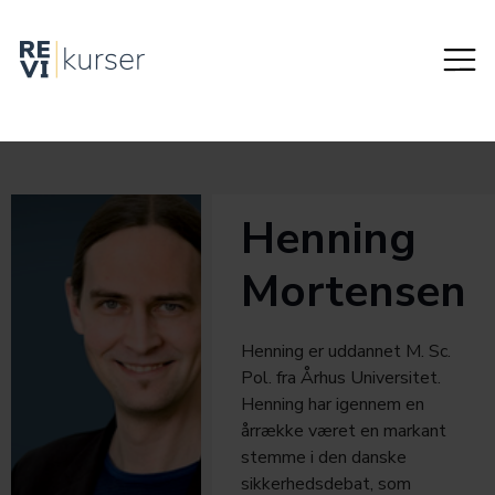
Henning
Mortensen
Henning er uddannet M. Sc.
Pol. fra Århus Universitet.
Henning har igennem en
årrække været en markant
stemme i den danske
sikkerhedsdebat, som