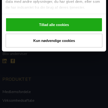
data med andre oplysninger, du har givet dem, eller som
de har indsamlet fra din brug af deres tjenester.
Tillad alle cookies
Jobs
Kun nødvendige cookies
Blog
Bliv underviser


PRODUKTET
Medlemsfordele
Virksomhedsaftale