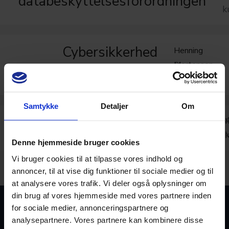
databeskyttelsesforordningen
k
Cybersikkerhed
Henning
Mortensen
3
for revisorer
kursuspoint
Samtykke
Detaljer
Om
Databeskyttelsesforordningen
Denne hjemmeside bruger cookies
Vi bruger cookies til at tilpasse vores indhold og
annoncer, til at vise dig funktioner til sociale medier og til
at analysere vores trafik. Vi deler også oplysninger om
din brug af vores hjemmeside med vores partnere inden
for sociale medier, annonceringspartnere og
analysepartnere. Vores partnere kan kombinere disse