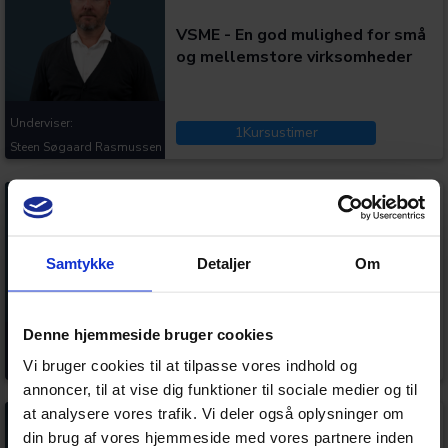
VSME - En god mulighed for små
og mellemstore virksomheder
Underviser:
1
Kursustimer
Steen Søgaard Rasmussen
Kategorier:
Samtykke
Detaljer
Om
Hvidvasklovens pligter
Denne hjemmeside bruger cookies
Underviser:
1
Kursustimer
Vi bruger cookies til at tilpasse vores indhold og
Lotte Andersen
annoncer, til at vise dig funktioner til sociale medier og til
at analysere vores trafik. Vi deler også oplysninger om
Kategorier:
din brug af vores hjemmeside med vores partnere inden