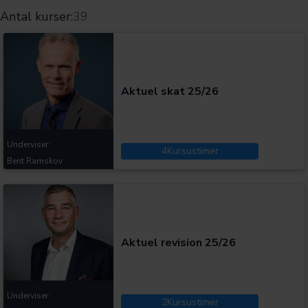
Antal kurser:
39
Kategorier:
Aktuel skat 25/26
Underviser:
4
Kursustimer
Bent Ramskov
Kategorier:
Aktuel revision 25/26
Underviser:
2
Kursustimer