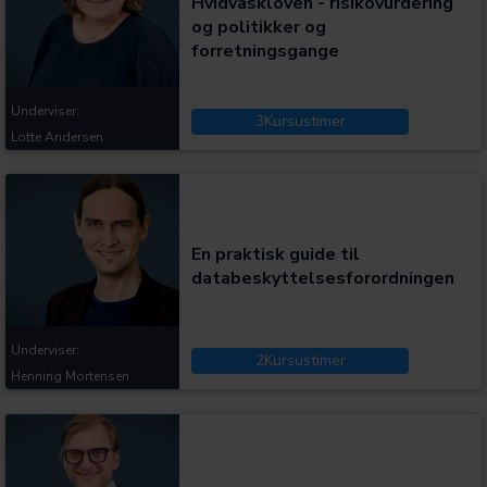
Hvidvaskloven - risikovurdering
og politikker og
forretningsgange
Underviser:
3
Kursustimer
Lotte Andersen
Kategorier:
En praktisk guide til
databeskyttelsesforordningen
Underviser:
2
Kursustimer
Henning Mortensen
Kategorier: