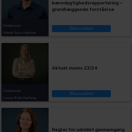
bæredygtighedsrapportering –
grundlæggende forståelse
Underviser:
3
Kursustimer
Henrik Scou Hansen
Kategorier:
Aktuel moms 23/24
Underviser:
2
Kursustimer
Louise Eide Hartung
Kategorier:
Regler for udvidet gennemgang