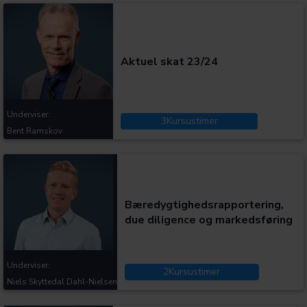
Kategorier:
Aktuel skat 23/24
Underviser:
3
Kursustimer
Bent Ramskov
Kategorier:
Bæredygtighedsrapportering,
due diligence og markedsføring
Underviser:
2
Kursustimer
Niels Skyttedal Dahl-Nielsen