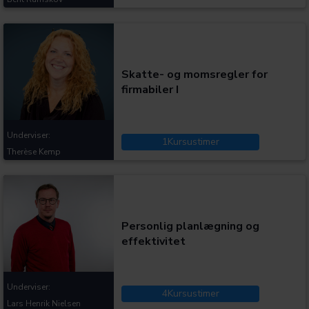
Kategorier:
Skatte- og momsregler for
firmabiler I
Underviser:
1
Kursustimer
Therèse Kemp
Kategorier:
Personlig planlægning og
effektivitet
Underviser:
4
Kursustimer
Lars Henrik Nielsen