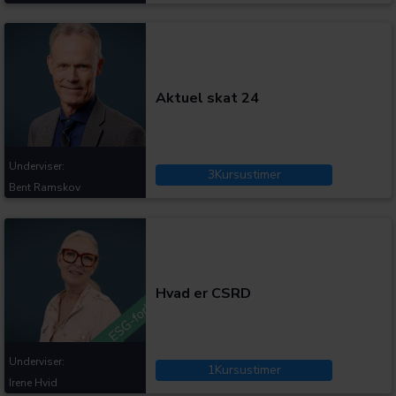
Kategorier:
Aktuel skat 24
Underviser:
3
Kursustimer
Bent Ramskov
Kategorier:
Hvad er CSRD
Underviser:
1
Kursustimer
Irene Hvid