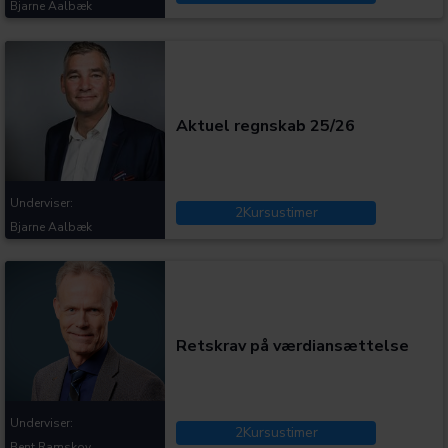
Bjarne Aalbæk
Kategorier:
Aktuel regnskab 25/26
Underviser:
2
Kursustimer
Bjarne Aalbæk
Kategorier:
Retskrav på værdiansættelse
Underviser:
2
Kursustimer
Bent Ramskov