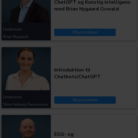
ChatGPT og Kunstig intelligens
med Brian Nygaard Oswald
Underviser:
0
Kursustimer
Brian Nygaard
Kategorier:
Introduktion til
Chatbots/ChatGPT
Underviser:
0
Kursustimer
Stine Høiberg Rasmussen
Kategorier:
ESG- og