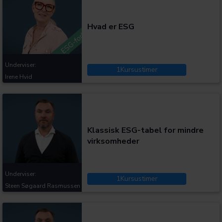
Hvad er ESG
Underviser:
1
Kursustimer
Irene Hvid
Kategorier:
Klassisk ESG-tabel for mindre
virksomheder
Underviser:
1
Kursustimer
Steen Søgaard Rasmussen
Kategorier: