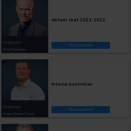
Aktuel skat 2021-2022
Underviser:
0
Kursustimer
Bent Ramskov
Kategorier:
Interne kontroller
Underviser:
3
Kursustimer
Jesper Præst Olsen
Kategorier: