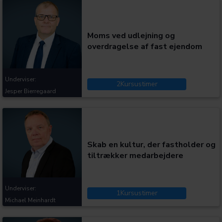
Kategorier:
Moms ved udlejning og
overdragelse af fast ejendom
Underviser:
2
Kursustimer
Jesper Bierregaard
Kategorier:
Skab en kultur, der fastholder og
tiltrækker medarbejdere
Underviser:
1
Kursustimer
Michael Meinhardt