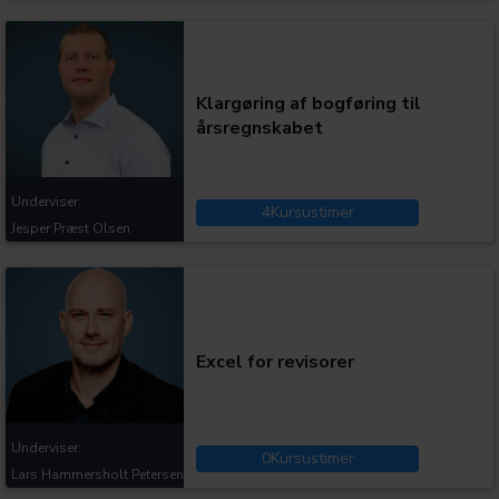
Kategorier:
Klargøring af bogføring til
årsregnskabet
Underviser:
4
Kursustimer
Jesper Præst Olsen
Kategorier:
Excel for revisorer
Underviser:
0
Kursustimer
Lars Hammersholt Petersen