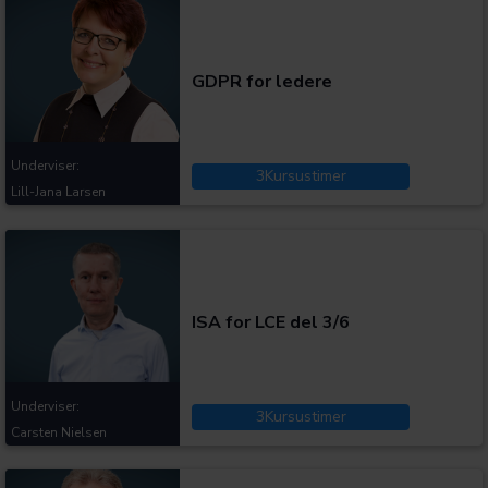
Kategorier:
GDPR for ledere
Underviser:
3
Kursustimer
Lill-Jana Larsen
Kategorier:
ISA for LCE del 3/6
Underviser:
3
Kursustimer
Carsten Nielsen
Kategorier: