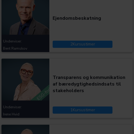
Ejendomsbeskatning
Underviser:
2
Kursustimer
Bent Ramskov
Kategorier:
Transparens og kommunikation
af bæredygtighedsindsats til
stakeholders
Underviser:
1
Kursustimer
Irene Hvid
Kategorier: