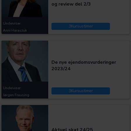
og review del 2/3
Underviser:
3
Kursustimer
Anni Haraszuk
Kategorier:
De nye ejendomsvurderinger
2023/24
Underviser:
3
Kursustimer
Jørgen Frausing
Kategorier:
Aktuel skat 24/25