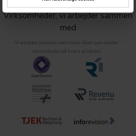
Virksomheder, vi arbejder sammen
med
Vi arbejder sammen med store såvel som mindre
virksomheder på tværs af landet.