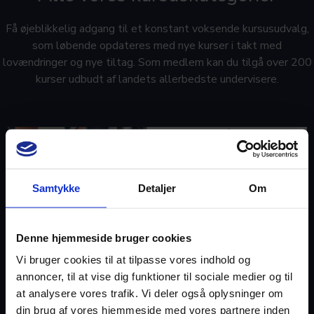
Få øjeblikkelig adgang til et konstant voksende kursusudvalg,
som løbende opdateres med nye kurser i takt med
lovændringer og nye tiltag. Som medlem kan du tilgå over 200
kurser udbudt af landets allerbedste undervisere.
Bliv en bedre rådgiver og
leder
Samtykke
Detaljer
Om
Denne hjemmeside bruger cookies
ESG
Vi bruger cookies til at tilpasse vores indhold og
annoncer, til at vise dig funktioner til sociale medier og til
at analysere vores trafik. Vi deler også oplysninger om
din brug af vores hjemmeside med vores partnere inden