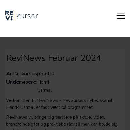
ReviNews Februar 2024
Antal kursuspoint:
0
Undervisere:
Henrik
Carmel
Velkommen til ReviNews - Revikursers nyhedskanal.
Henrik Carmel er fast vært på programmet.
ReviNews vil bringe dig tættere på aktuel viden,
brancheindsigter og praktiske råd, så man kan holde sig