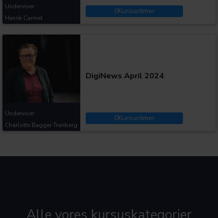
Underviser:
0
Kursustimer
Henrik Carmel
Kategorier:
DigiNews April 2024
Underviser:
0
Kursustimer
Charlotte Bagger Tranberg
Alle vores kursuskategorier