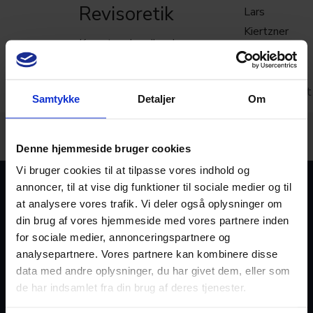
Revisoretik
Lars
Kiertzner
Kurset omhandlende
revisoretik består af tre
3
lektioner:
kursuspoint
Samtykke
Detaljer
Om
De generelle
byggeklodser om
etik, som er det
Denne hjemmeside bruger cookies
fundamentale
Vi bruger cookies til at tilpasse vores indhold og
grundlag for
annoncer, til at vise dig funktioner til sociale medier og til
revisors
at analysere vores trafik. Vi deler også oplysninger om
erhvervsudøvelse
din brug af vores hjemmeside med vores partnere inden
Uafhængighed, som
for sociale medier, annonceringspartnere og
analysepartnere. Vores partnere kan kombinere disse
er kernen i de
data med andre oplysninger, du har givet dem, eller som
etiske regler, som
de har indsamlet fra din brug af deres tjenester.
fortsætter længere