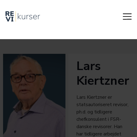
Lars
Kiertzner
Lars Kiertzner er
statsautoriseret revisor,
ph.d. og tidligere
chefkonsulent i FSR-
danske revisorer. Han
har tidligere arbejdet