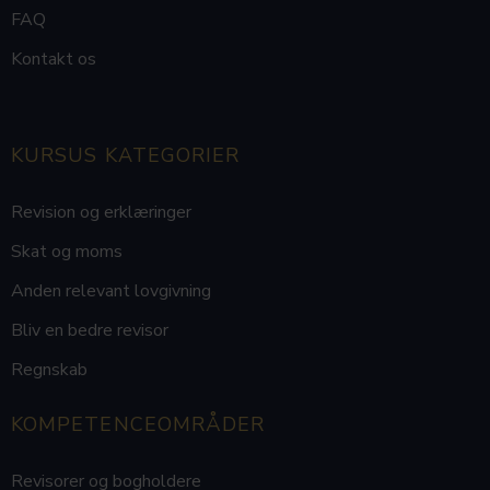
revisoretik. Undervejs vil
FAQ
underviser Lars Kiertzner
navigere i dette emne,
Kontakt os
grundet hans baggrund i
faget.
KURSUS KATEGORIER
Revision og erklæringer
Skat og moms
Anden relevant lovgivning
Bliv en bedre revisor
Regnskab
KOMPETENCEOMRÅDER
Revisorer og bogholdere