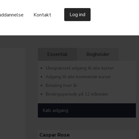
Log ind
uddannelse
Kontakt
Essential
Bogholder
Ubegrænset adgang til alle kurser
Adgang til alle kommende kurser
Betaling hver år
Bindingsperiode på 12 måneder
Køb adgang
Caspar Rose