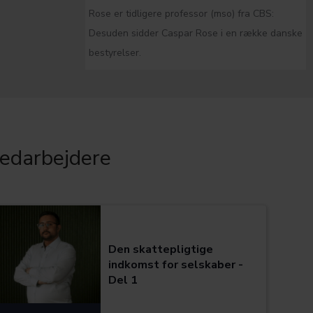
Rose er tidligere professor (mso) fra CBS:
Desuden sidder Caspar Rose i en række danske
bestyrelser.
edarbejdere
Kategorier:
Den skattepligtige
indkomst for selskaber -
Del 1