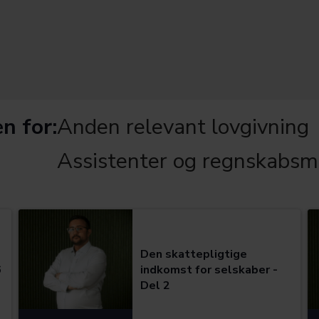
n for:
Anden relevant lovgivning
Assistenter og regnskabsm
Kategorier:
Den skattepligtige
6
indkomst for selskaber -
Del 2