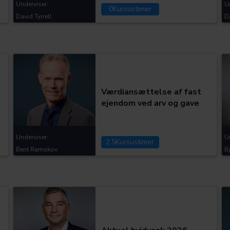
Underviser:
U
0
Kursustimer
David Tyrrell
D
Kategorier:
Værdiansættelse af fast
ejendom ved arv og gave
Underviser:
U
2.5
Kursustimer
Bent Ramskov
B
Kategorier: