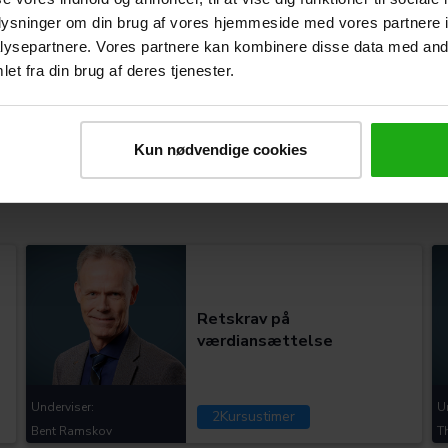
oplysninger om din brug af vores hjemmeside med vores partnere i
ysepartnere. Vores partnere kan kombinere disse data med andr
Besvigelser
et fra din brug af deres tjenester.
Underviser:
U
Kun nødvendige cookies
2
Kursustimer
Bjarne Aalbæk
B
Kategorier:
Retskrav på
værdiansættelse
Underviser:
U
2
Kursustimer
Bent Ramskov
T