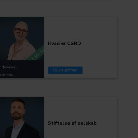
Kategorier:
Hvad er CSRD
nderviser:
1
Kursustimer
rene Hvid
Kategorier:
Stiftelse af selskab