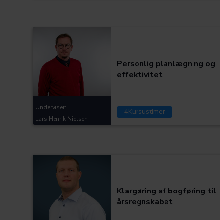
Kategorier:
Personlig planlægning og
effektivitet
Underviser:
4
Kursustimer
Lars Henrik Nielsen
Kategorier:
Klargøring af bogføring til
årsregnskabet