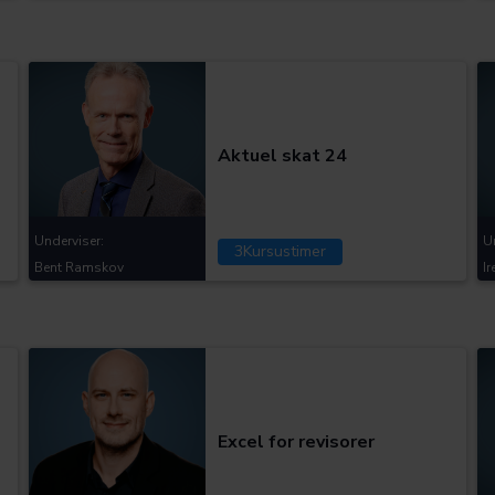
Kategorier:
Aktuel skat 24
Underviser:
U
3
Kursustimer
Bent Ramskov
I
Kategorier:
Excel for revisorer