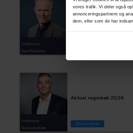
vores trafik. Vi deler også 
Generationsskifte af
annonceringspartnere og anal
ejendomme og
dem, eller som de har indsaml
ejendomsselskaber
Underviser:
3
Kursustimer
Bent Ramskov
Kategorier:
Aktuel regnskab 25/26
Underviser:
2
Kursustimer
Bjarne Aalbæk