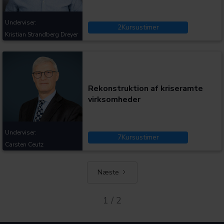
Underviser:
2
Kursustimer
Kristian Strandberg Dreyer
Kategorier:
Rekonstruktion af kriseramte
virksomheder
Underviser:
7
Kursustimer
Carsten Ceutz
Næste
1 / 2