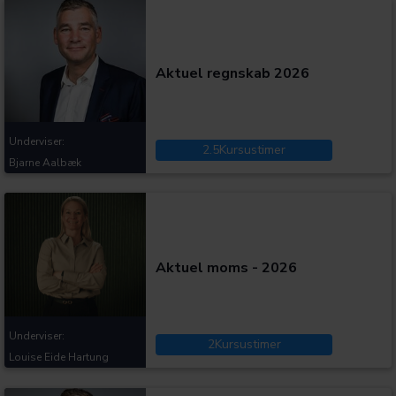
Kategorier:
Aktuel regnskab 2026
Underviser:
2.5
Kursustimer
Bjarne Aalbæk
Kategorier:
Aktuel moms - 2026
Underviser:
2
Kursustimer
Louise Eide Hartung