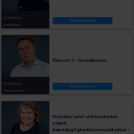
Underviser:
3
Kursustimer
Lotte Noer
Kategorier:
Børsret I – Grundkursus
Underviser:
4
Kursustimer
Caspar Rose
Kategorier:
Hvordan laver virksomheden
stærk
bæredygtighedskommunikation –