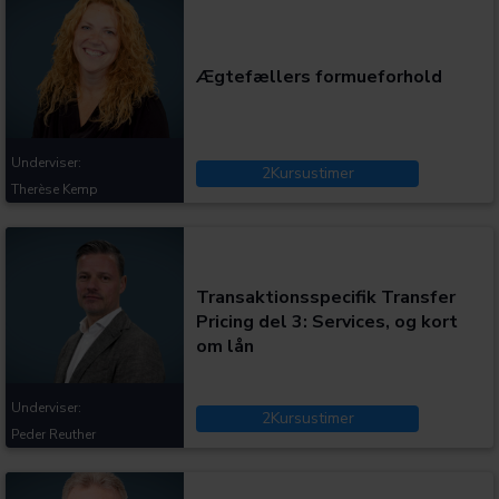
Ægtefællers formueforhold
Underviser:
2
Kursustimer
Therèse Kemp
Kategorier:
Transaktionsspecifik Transfer
Pricing del 3: Services, og kort
om lån
Underviser:
2
Kursustimer
Peder Reuther
Kategorier: