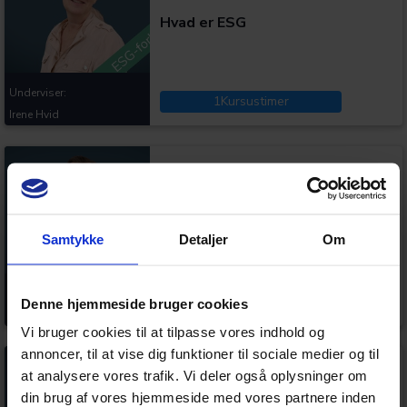
Hvad er ESG
Underviser:
1
Kursustimer
Irene Hvid
Kategorier:
Klassisk ESG-tabel for mindre
virksomheder
Samtykke
Detaljer
Om
Underviser:
1
Kursustimer
Denne hjemmeside bruger cookies
Steen Søgaard Rasmussen
Vi bruger cookies til at tilpasse vores indhold og
annoncer, til at vise dig funktioner til sociale medier og til
Kategorier:
at analysere vores trafik. Vi deler også oplysninger om
din brug af vores hjemmeside med vores partnere inden