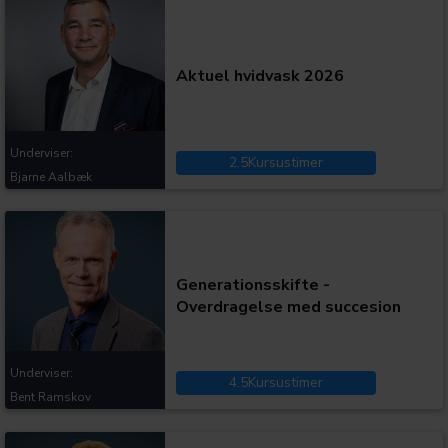
Kategorier:
Aktuel hvidvask 2026
Underviser:
2.5
Kursustimer
Bjarne Aalbæk
Kategorier:
Generationsskifte -
Overdragelse med succesion
Underviser:
4.5
Kursustimer
Bent Ramskov
Kategorier: