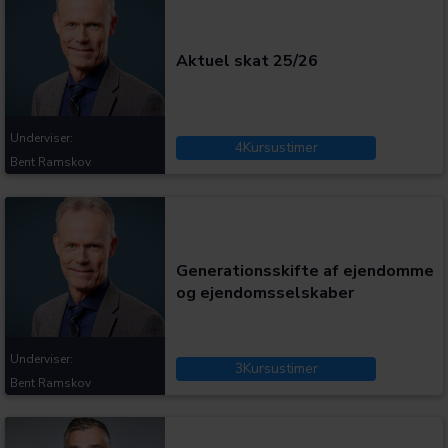
Aktuel skat 25/26
Underviser:
4
Kursustimer
Bent Ramskov
Kategorier:
Generationsskifte af ejendomme
og ejendomsselskaber
Underviser:
3
Kursustimer
Bent Ramskov
Kategorier: