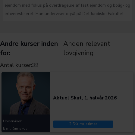
ejendom med fokus på overdragelse af fast ejendom og bolig- og
erhvervslejeret. Han underviser også på Det Juridiske Fakultet.
Andre kurser inden
Anden relevant
for:
lovgivning
Antal kurser:
39
Kategorier:
Aktuel Skat, 1. halvår 2026
Underviser:
2.5
Kursustimer
Bent Ramskov