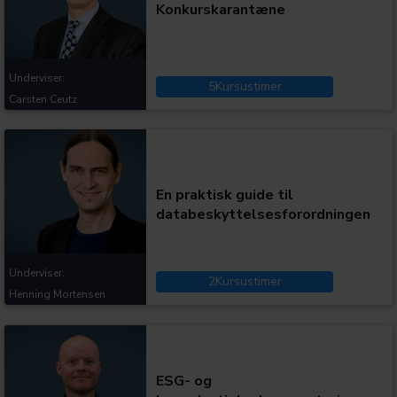
Konkurskarantæne
Underviser:
5
Kursustimer
Carsten Ceutz
Kategorier:
En praktisk guide til
databeskyttelsesforordningen
Underviser:
2
Kursustimer
Henning Mortensen
Kategorier:
ESG- og