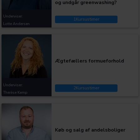
og undgår greenwashing?
Underviser:
1
Kursustimer
Lotte Andersen
Kategorier:
Ægtefællers formueforhold
Underviser:
2
Kursustimer
Therèse Kemp
Kategorier:
Køb og salg af andelsboliger