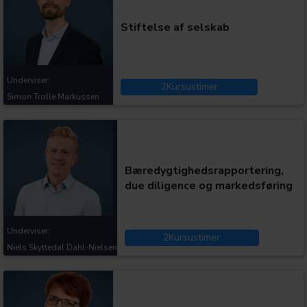
Stiftelse af selskab
Underviser:
2
Kursustimer
Simon Trolle Markussen
Kategorier:
Bæredygtighedsrapportering,
due diligence og markedsføring
Underviser:
2
Kursustimer
Niels Skyttedal Dahl-Nielsen
Kategorier: