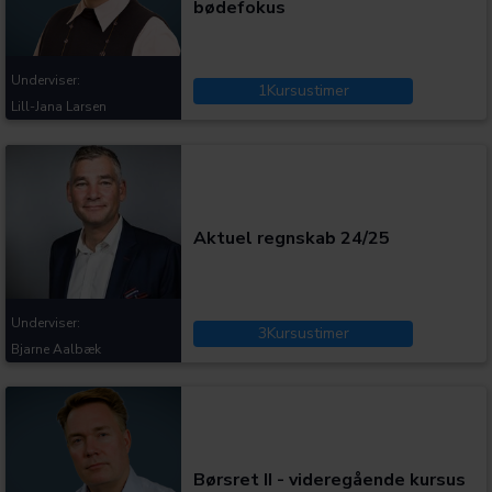
bødefokus
Underviser:
1
Kursustimer
Lill-Jana Larsen
Kategorier:
Aktuel regnskab 24/25
Underviser:
3
Kursustimer
Bjarne Aalbæk
Kategorier:
Børsret II - videregående kursus