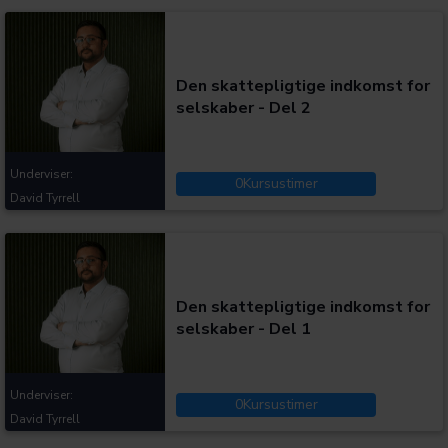
Kategorier:
Den skattepligtige indkomst for
selskaber - Del 2
Underviser:
0
Kursustimer
David Tyrrell
Kategorier:
Den skattepligtige indkomst for
selskaber - Del 1
Underviser:
0
Kursustimer
David Tyrrell