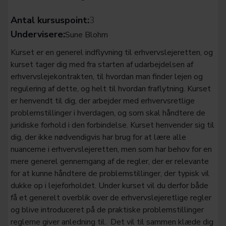
Antal kursuspoint:
3
Undervisere:
Sune Blohm
Kurset er en generel indflyvning til erhvervslejeretten, og
kurset tager dig med fra starten af udarbejdelsen af
erhvervslejekontrakten, til hvordan man finder lejen og
regulering af dette, og helt til hvordan fraflytning. Kurset
er henvendt til dig, der arbejder med erhvervsretlige
problemstillinger i hverdagen, og som skal håndtere de
juridiske forhold i den forbindelse. Kurset henvender sig til
dig, der ikke nødvendigvis har brug for at lære alle
nuancerne i erhvervslejeretten, men som har behov for en
mere generel gennemgang af de regler, der er relevante
for at kunne håndtere de problemstillinger, der typisk vil
dukke op i lejeforholdet. Under kurset vil du derfor både
få et generelt overblik over de erhvervslejeretlige regler
og blive introduceret på de praktiske problemstillinger
reglerne giver anledning til. Det vil til sammen klæde dig