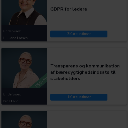
GDPR for ledere
Underviser:
3
Kursustimer
Lill-Jana Larsen
Kategorier:
Transparens og kommunikation
af bæredygtighedsindsats til
stakeholders
Underviser:
1
Kursustimer
Irene Hvid
Kategorier: