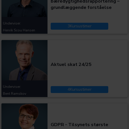
bæredygtighedsrapportering –
grundlæggende forståelse
Underviser:
3
Kursustimer
Henrik Scou Hansen
Kategorier:
Aktuel skat 24/25
Underviser:
4
Kursustimer
Bent Ramskov
Kategorier:
GDPR - Tilsynets største