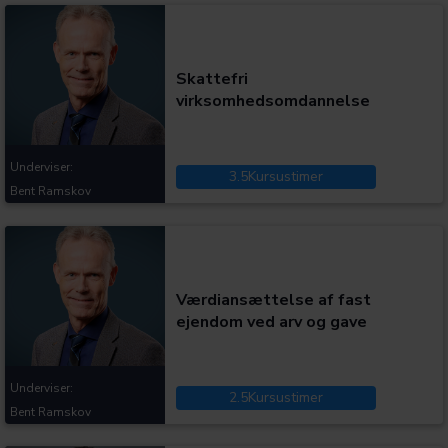
Kategorier:
Skattefri
virksomhedsomdannelse
Underviser:
3.5
Kursustimer
Bent Ramskov
Kategorier:
Værdiansættelse af fast
ejendom ved arv og gave
Underviser:
2.5
Kursustimer
Bent Ramskov