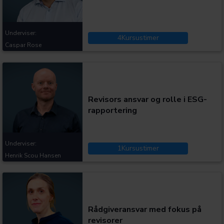
Underviser:
4
Kursustimer
Caspar Rose
Kategorier:
Revisors ansvar og rolle i ESG-
rapportering
Underviser:
1
Kursustimer
Henrik Scou Hansen
Kategorier:
Rådgiveransvar med fokus på
revisorer