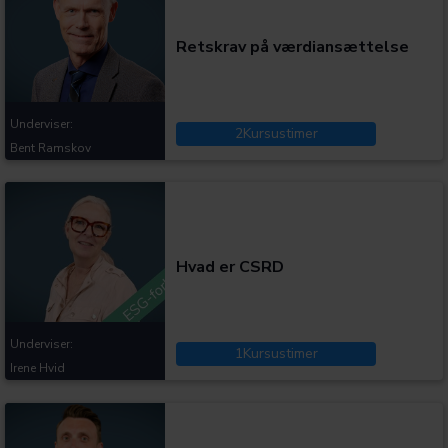
Retskrav på værdiansættelse
Underviser:
2
Kursustimer
Bent Ramskov
Kategorier:
Hvad er CSRD
Underviser:
1
Kursustimer
Irene Hvid
Kategorier: