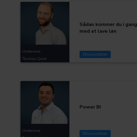
Assistenter og regnskabsmedarbejdere
Kategorier:
Sådan kommer du i gan
med at lave løn
Underviser:
1
Kursustimer
Thomas Qvist
Assistenter og regnskabsmedarbejdere
Kategorier:
Power BI
Underviser:
3
Kursustimer