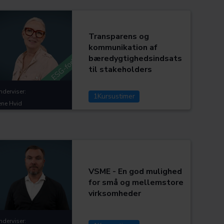
Anden relevant lovgivning
Kategorier:
ESG
Transparens og
kommunikation af
Assistenter og regnskabsmedarbejdere
bæredygtighedsindsats
til stakeholders
nderviser:
1
Kursustimer
rene Hvid
ESG
Kategorier:
Assistenter og regnskabsmedarbejdere
VSME - En god mulighed
for små og mellemstore
virksomheder
nderviser: