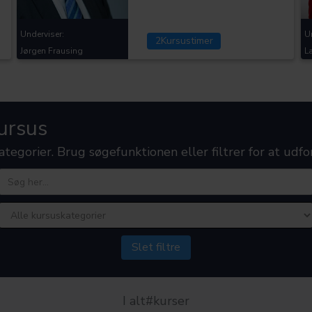
Underviser:
U
2
Kursustimer
Jørgen Frausing
L
ursus
kategorier. Brug søgefunktionen eller filtrer for at udf
Slet filtre
I alt
#
kurser