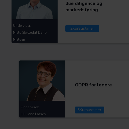
due diligence og
markedsføring
Assistenter og
regnskabsmedarbejdere
Underviser:
2
Kursustimer
Niels Skyttedal Dahl-
Nielsen
Anden relevant lovgivning
Kategorier:
Assistenter og regnskabsmedarbejdere
Bliv en bedre rådgiver og leder
GDPR for ledere
Underviser:
3
Kursustimer
Lill-Jana Larsen