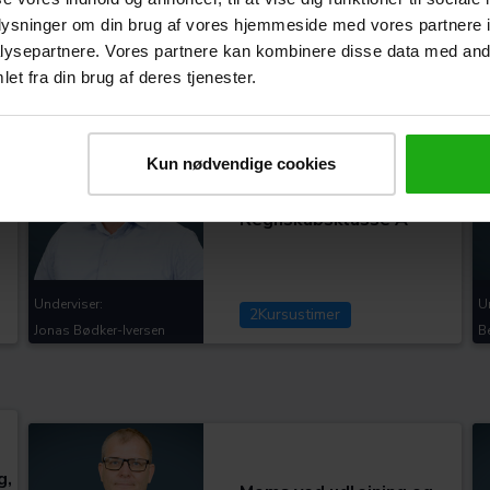
Underviser:
U
oplysninger om din brug af vores hjemmeside med vores partnere i
4
Kursustimer
Jesper Præst Olsen
L
ysepartnere. Vores partnere kan kombinere disse data med andr
et fra din brug af deres tjenester.
Regnskab
Kategorier:
Kun nødvendige cookies
Assistenter og regnskabsmedarbejdere
Regnskabsklasse A
Underviser:
U
2
Kursustimer
Jonas Bødker-Iversen
B
Skat og moms
Kategorier:
g,
Assistenter og regnskabsmedarbejdere