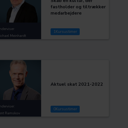
Skab en kultur, der
fastholder og tiltrækker
medarbejdere
nderviser:
1
Kursustimer
ichael Meinhardt
Skat og moms
Kategorier:
Assistenter og regnskabsmedarbejdere
Aktuel skat 2021-2022
nderviser:
0
Kursustimer
ent Ramskov