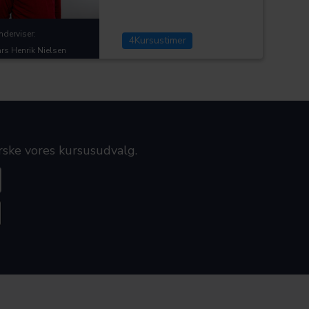
nderviser:
4
Kursustimer
ars Henrik Nielsen
orske vores kursusudvalg.